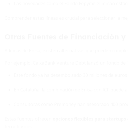
Las novedades como el Fondo Fepyme eliminan estacio
Comprender estas líneas es crucial para seleccionar la mej
Otras Fuentes de Financiación y
Además de Enisa, existen alternativas que pueden compleme
Por ejemplo, CaixaBank Venture Debt lanzó un fondo de 15
Este fondo ya ha desembolsado 30 millones de euros
En Cataluña, la combinación de Enisa con ICF puede a
Consultoras como Premoney han asesorado 400 proce
Estas fuentes ofrecen
opciones flexibles para startups
tecnológicos.