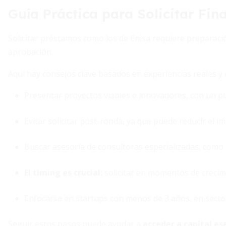
Guía Práctica para Solicitar Fin
Solicitar préstamos como los de Enisa requiere preparació
aprobación.
Aquí hay consejos clave basados en experiencias reales y
Presentar proyectos viables e innovadores, con un pl
Evitar solicitar post-ronda, ya que puede reducir el 
Buscar asesoría de consultoras especializadas, como 
El timing es crucial:
solicitar en momentos de crecim
Enfocarse en startups con menos de 3 años, en sectore
Seguir estos pasos puede ayudar a
acceder a capital ese