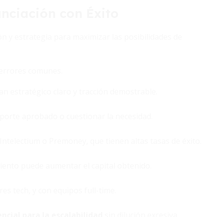
anciación con Éxito
n y estrategia para maximizar las posibilidades de
 errores comunes.
an estratégico claro y tracción demostrable.
importe aprobado o cuestionar la necesidad.
Intelectium o Premoney, que tienen altas tasas de éxito.
iento puede aumentar el capital obtenido.
s tech, y con equipos full-time.
ncial para la escalabilidad
sin dilución excesiva.