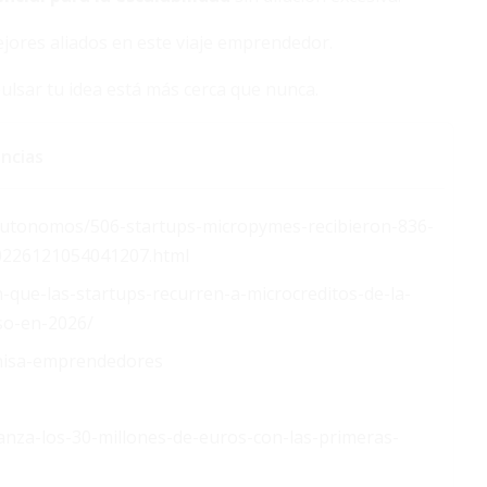
jores aliados en este viaje emprendedor.
ulsar tu idea está más cerca que nunca.
ncias
utonomos/506-startups-micropymes-recibieron-836-
0226121054041207.html
que-las-startups-recurren-a-microcreditos-de-la-
so-en-2026/
enisa-emprendedores
canza-los-30-millones-de-euros-con-las-primeras-