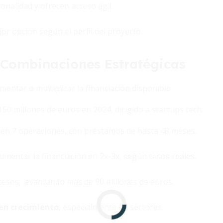
nalidad y ofrecen acceso ágil.
or opción según el perfil del proyecto.
 Combinaciones Estratégicas
ntar o multiplicar la financiación disponible.
0 millones de euros en 2024, dirigido a startups tech.
 en 7 operaciones, con préstamos de hasta 48 meses.
umentar la financiación en 2x-3x, según casos reales.
sos, levantando más de 90 millones de euros.
 en crecimiento
, especialmente en sectores