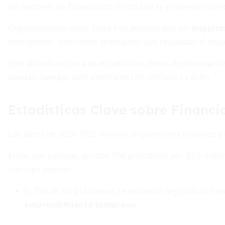
las opciones de financiación no dilutiva se presentan com
Organizaciones como Enisa han demostrado ser
impulsor
emergentes, ofreciendo préstamos que respaldan el desar
Este artículo explora las estadísticas, líneas de financia
puedan navegar este panorama con confianza y éxito.
Estadísticas Clave sobre Financ
Los datos de 2024-2025 revelan un panorama dinámico y 
Enisa, por ejemplo, aprobó 508 préstamos por 83,6 millon
startups jóvenes.
El 70% de los préstamos se destinó a negocios con m
emprendimiento temprano
.