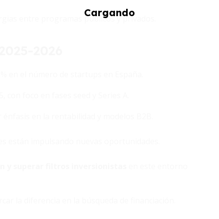
ergias entre programas públicos y privados.
 2025-2026
2% en el número de startups en España.
, con foco en fases seed y Series A.
r énfasis en la rentabilidad y modelos B2B.
entes están impulsando nuevas oportunidades.
n y superar filtros inversionistas
en este entorno
r la diferencia en la búsqueda de financiación.