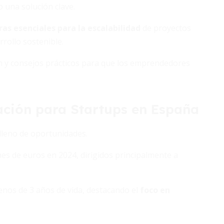
o una solución clave.
as esenciales para la escalabilidad
de proyectos
rollo sostenible.
ción y consejos prácticos para que los emprendedores
iación para Startups en España
lleno de oportunidades.
es de euros en 2024, dirigidos principalmente a
enos de 3 años de vida, destacando el
foco en