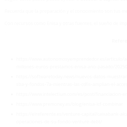
Recuerda que la preparación y el conocimiento son tus me
Con recursos como Enisa y otras fuentes, el sueño de imp
Refere
https://www.autonomosyemprendedor.es/articulo/a
millones-euros-prestamos-enisa-ano-pasado/2025
https://softwaretoday.news/nuevos-datos-muestran-
sba-y-fondos-7a-mientras-las-cdfis-amplian-el-acce
https://www.intelectium.com/es/post/financiacion-
https://www.premoney.es/blog/enisa-icf-combinar
https://elreferente.es/venture-capital/caixabank-al
operaciones-de-su-fondo-venture-debt/