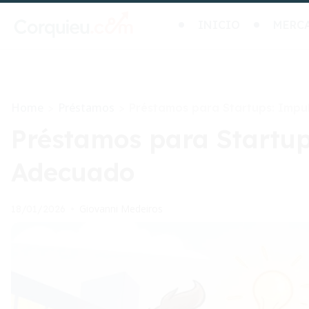
INICIO
MERC
Home
Préstamos
>
>
Préstamos para Startups: Impul
Préstamos para Startup
Adecuado
Giovanni Medeiros
18/01/2026
•