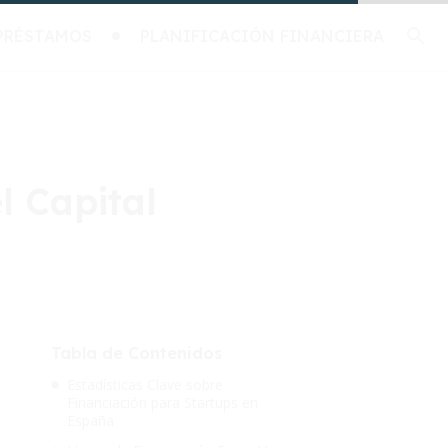
PRÉSTAMOS
PLANIFICACIÓN FINANCIERA
l Capital
Tabla de Contenidos
Estadísticas Clave sobre
Financiación para Startups en
España