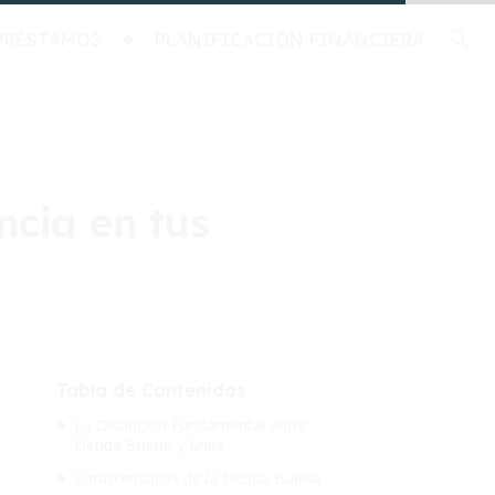
PRÉSTAMOS
PLANIFICACIÓN FINANCIERA
ncia en tus
Tabla de Contenidos
La Distinción Fundamental entre
Deuda Buena y Mala
Características de la Deuda Buena