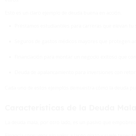
Esto es un claro ejemplo de deuda buena en acción.
Préstamos estudiantiles para carreras que elevan tu s
Seguros de gastos médicos mayores que protegen an
Financiación para montar un negocio exitoso que conv
Deuda de apalancamiento para inversiones con retorn
Cada uno de estos ejemplos demuestra cómo la deuda pued
Características de la Deuda Mal
La deuda mala, por otro lado, es un pasivo que empobrec
Financia consumos sin valor a largo plazo y suele tener
t