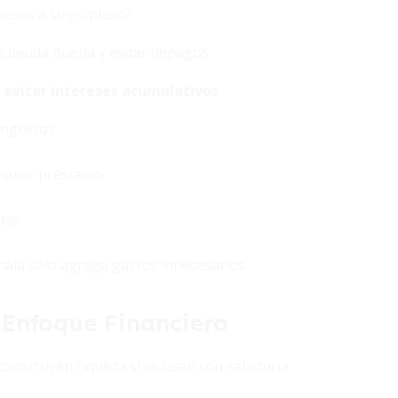
resos a largo plazo?
a deuda buena y evitar impagos.
a
evitar intereses acumulativos
.
ingresos.
lquier préstamo.
ias.
mala solo agrega gastos innecesarios.
 Enfoque Financiero
 construyen riqueza si se usan con sabiduría.