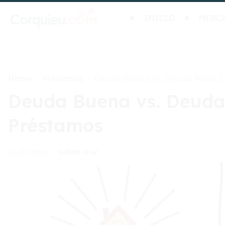
INICIO
MERC
Home
Préstamos
>
>
Deuda Buena vs. Deuda Mala: En
Deuda Buena vs. Deuda M
Préstamos
Robert Ruan
22/01/2026
•