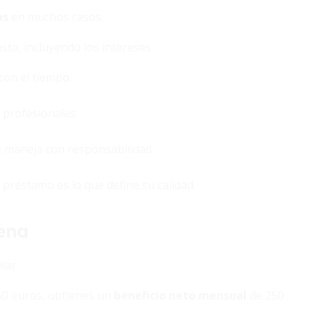
as
en muchos casos.
ta, incluyendo los intereses.
con el tiempo.
 profesionales.
se maneja con responsabilidad.
 préstamo es lo que define su calidad.
ena
lar.
750 euros, obtienes un
beneficio neto mensual
de 250