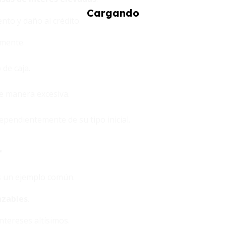
nto y daño al crédito.
amente.
 de caja.
de manera excesiva.
pendientemente de su tipo inicial.
r
es un ejemplo común.
nzables
.
ntereses altísimos.