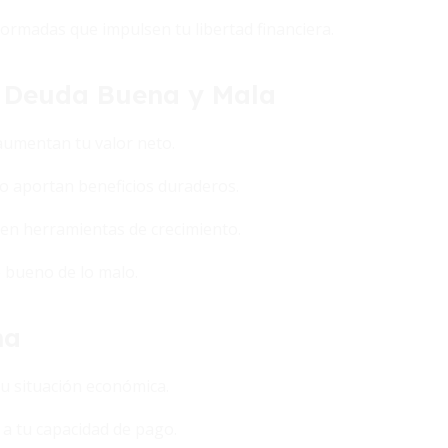
ormadas que impulsen tu libertad financiera.
e Deuda Buena y Mala
aumentan tu valor neto.
o aportan beneficios duraderos.
 en herramientas de crecimiento.
o bueno de lo malo.
na
tu situación económica.
 a tu capacidad de pago.