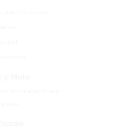
o vacaciones costosas.
mediato.
abilidad.
era intacta.
 y Mala
a que resume aspectos clave.
la deuda.
 Deuda