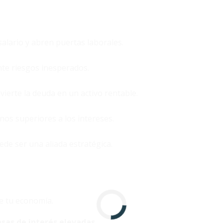
alario y abren puertas laborales.
te riesgos inesperados.
ierte la deuda en un activo rentable.
os superiores a los intereses.
e ser una aliada estratégica.
a
e tu economía.
asas de interés elevadas
.