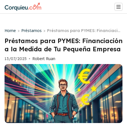
Home
Préstamos
>
>
Préstamos para PYMES: Financiació
n a la Medida de Tu Pequeña Empre
Préstamos para PYMES: Financiación
sa
a la Medida de Tu Pequeña Empresa
Robert Ruan
13/07/2025
•