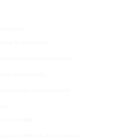
formadoras.
ntar la rentabilidad.
ro en un patrimonio sostenible.
s de private equity.
re cuándo invertir o retirar.
vos.
 oportunidades.
públicas mediante ahorro privado.