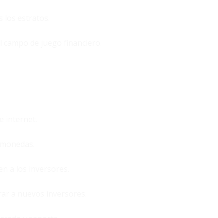
 los estratos.
l campo de juego financiero.
e internet.
omonedas.
en a los inversores.
rar a nuevos inversores.