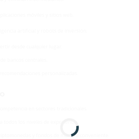
licaciones móviles y sitios web.
gencia artificial y robots de inversión.
rtir desde cualquier lugar.
de bancos centrales.
ra recomendaciones personalizadas.
io
competencia en sectores tradicionales.
a todos los niveles de experiencia.
criptomonedas y fondos de manera conveniente.