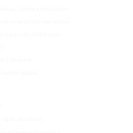
dos por bancos e instituciones.
s de euros de inversión mínima.
lo a partir de 100.000 euros.
o.
lo 3.000 euros.
financiera global.
n.
 significativamente.
cta y eliminan intermediarios.