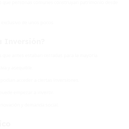
ndo que personas comunes construyan patrimonio desde
io exclusivo de unos pocos.
a Inversión?
as que antes estaban cerradas para la mayoría.
iva y asequible.
 podían acceder a ciertas inversiones.
puede empezar a invertir.
novación y demanda social.
ico