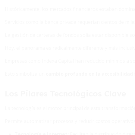
Históricamente, los mercados financieros estaban domina
Servicios como la banca privada requerían cientos de mile
La gestión de carteras de fondos solía estar disponible so
Hoy, el panorama es radicalmente diferente y más inclusiv
Empresas como Indexa Capital han reducido mínimos a so
Esto simboliza un
cambio profundo en la accesibilidad
Los Pilares Tecnológicos Clave
La tecnología es el motor principal de esta transformació
Permite automatizar procesos y reducir costos operativos
Tecnología e Internet
:
Facilitan la distribución dire