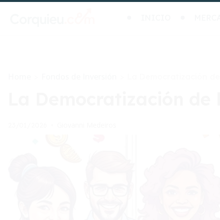
INICIO
MERC
Home
Fondos de Inversión
>
>
La Democratización de 
La Democratización de l
Giovanni Medeiros
23/01/2026
•