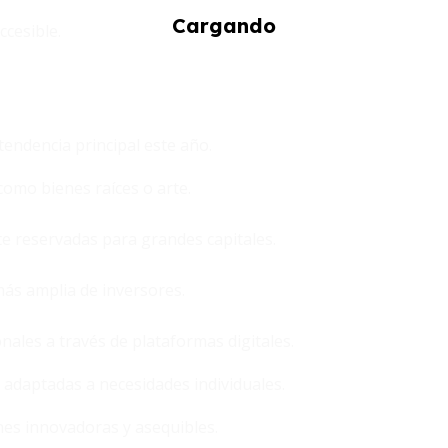
cesible.
endencia principal este año.
 como bienes raíces o arte.
e reservadas para grandes capitales.
 más amplia de inversores.
nales a través de plataformas digitales.
 adaptadas a necesidades individuales.
ones innovadoras y asequibles.