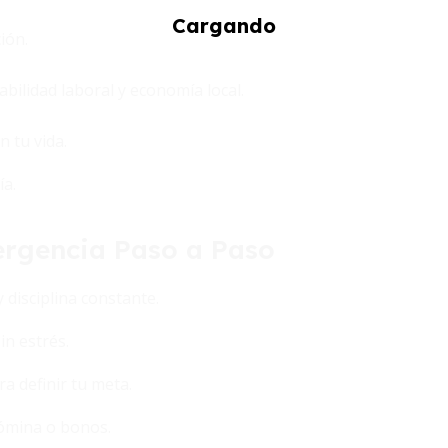
ión.
ilidad laboral y economía local.
 tu vida.
ía.
ergencia Paso a Paso
 disciplina constante.
in estrés.
a definir tu meta.
nómina o bonos.