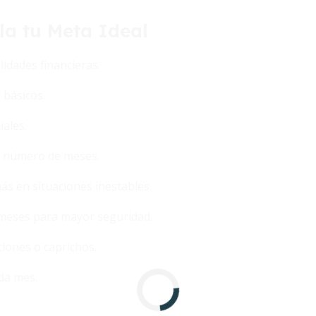
la tu Meta Ideal
lidades financieras.
 básicos.
iales.
el número de meses.
ás en situaciones inestables.
 meses para mayor seguridad.
iones o caprichos.
da mes.