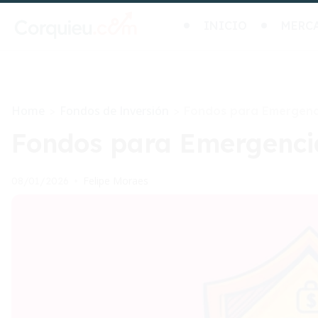
INICIO
MERC
Home
Fondos de Inversión
>
>
Fondos para Emergenci
Fondos para Emergencia
Felipe Moraes
08/01/2026
•