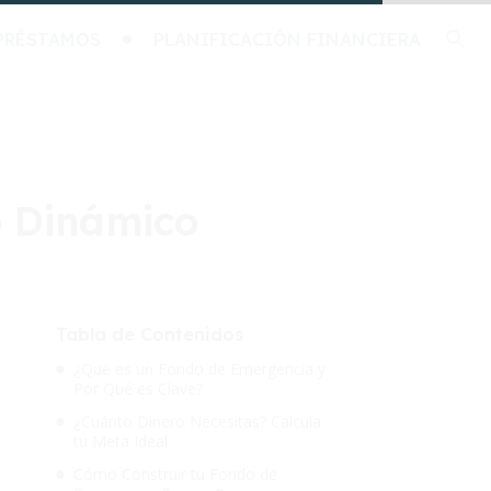
PRÉSTAMOS
PLANIFICACIÓN FINANCIERA
o Dinámico
Tabla de Contenidos
¿Qué es un Fondo de Emergencia y
Por Qué es Clave?
¿Cuánto Dinero Necesitas? Calcula
tu Meta Ideal
Cómo Construir tu Fondo de