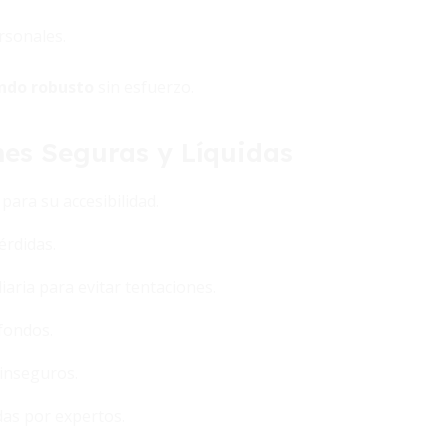
rsonales.
ndo robusto
sin esfuerzo.
es Seguras y Líquidas
para su accesibilidad.
érdidas.
aria para evitar tentaciones.
 fondos.
 inseguros.
as por expertos.