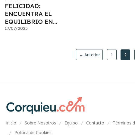
FELICIDAD:
ENCUENTRA EL
EQUILIBRIO EN
TU
17/07/2025
PLANIFICACIÓN
← Anterior
1
2
Inicio
Sobre Nosotros
Equipo
Contacto
Términos 
/
/
/
/
Política de Cookies
/