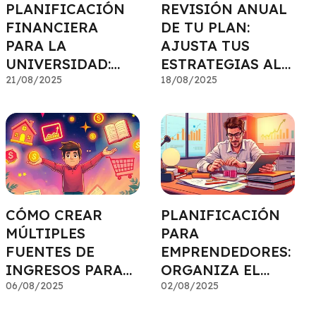
PLANIFICACIÓN
REVISIÓN ANUAL
FINANCIERA
DE TU PLAN:
PARA LA
AJUSTA TUS
UNIVERSIDAD:
ESTRATEGIAS AL
ASEGURA LA
21/08/2025
CAMBIAR LA VIDA
18/08/2025
EDUCACIÓN DE
TUS HIJOS
CÓMO CREAR
PLANIFICACIÓN
MÚLTIPLES
PARA
FUENTES DE
EMPRENDEDORES:
INGRESOS PARA
ORGANIZA EL
MAYOR
06/08/2025
DINERO DE TU
02/08/2025
TRANQUILIDAD
NEGOCIO